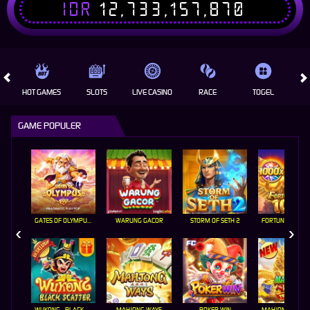
IDR
12,733,157,870
HOT GAMES
SLOTS
LIVE CASINO
RACE
TOGEL
OL
GAME POPULER
GATES OF OLYMPUS POP
WARUNG GACOR
STORM OF SETH 2
WUKONG - BLACK SCATTER
MAHJONG WAYS
POKER WIN