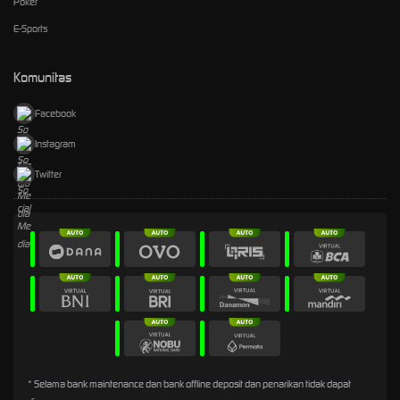
Poker
E-Sports
Komunitas
Facebook
Instagram
Twitter
* Selama bank maintenance dan bank offline deposit dan penarikan tidak dapat