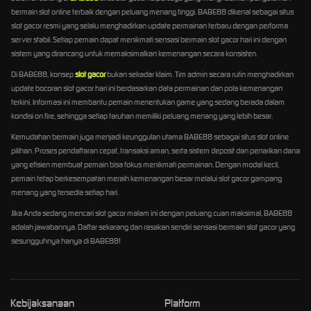
bermain slot online terbaik dengan peluang menang tinggi. BABE88 dikenal sebagai situs
slot gacor resmi yang selalu menghadirkan update permainan terbaru dengan performa
server stabil. Setiap pemain dapat menikmati sensasi bermain slot gacor hari ini dengan
sistem yang dirancang untuk memaksimalkan kemenangan secara konsisten.
Di BABE88, konsep
slot gacor
bukan sekadar klaim. Tim admin secara rutin menghadirkan
update bocoran slot gacor hari ini berdasarkan data permainan dan pola kemenangan
terkini. Informasi ini membantu pemain menentukan game yang sedang berada dalam
kondisi on fire, sehingga setiap taruhan memiliki peluang menang yang lebih besar.
Kemudahan bermain juga menjadi keunggulan utama BABE88 sebagai situs slot online
pilihan. Proses pendaftaran cepat, transaksi aman, serta sistem deposit dan penarikan dana
yang efisien membuat pemain bisa fokus menikmati permainan. Dengan modal kecil,
pemain tetap berkesempatan meraih kemenangan besar melalui slot gacor gampang
menang yang tersedia setiap hari.
Jika Anda sedang mencari slot gacor malam ini dengan peluang cuan maksimal, BABE88
adalah jawabannya. Daftar sekarang dan rasakan sendiri sensasi bermain slot gacor yang
sesungguhnya hanya di BABE88!
Kebijaksanaan
Platform