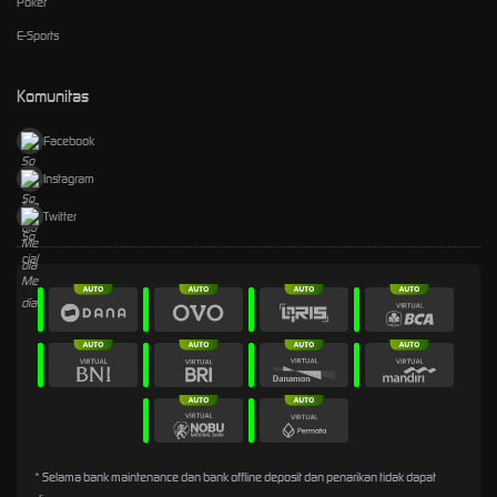
Poker
E-Sports
Komunitas
Facebook
Instagram
Twitter
* Selama bank maintenance dan bank offline deposit dan penarikan tidak dapat