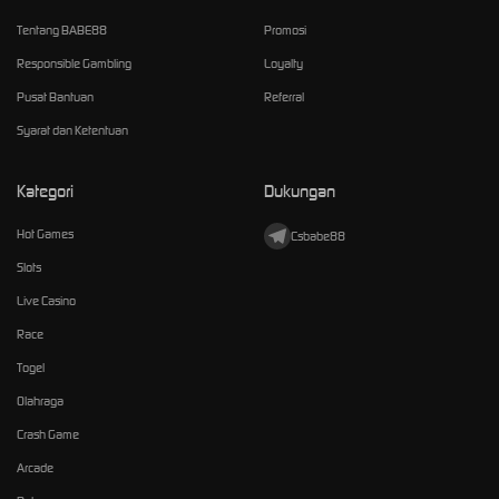
Tentang BABE88
Promosi
Responsible Gambling
Loyalty
Pusat Bantuan
Referral
Syarat dan Ketentuan
Kategori
Dukungan
Hot Games
Csbabe88
Slots
Live Casino
Race
Togel
Olahraga
Crash Game
Arcade