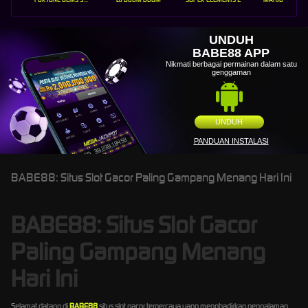
UNDUH
BABE88 APP
Nikmati berbagai permainan dalam satu
genggaman
UNDUH
PANDUAN INSTALASI
BABE88: Situs Slot Gacor Paling Gampang Menang Hari Ini
BABE88: Situs Slot Gacor
Paling Gampang Menang
Hari Ini
Selamat datang di
BABE88
situs slot gacor terpercaya yang menghadirkan pengalaman