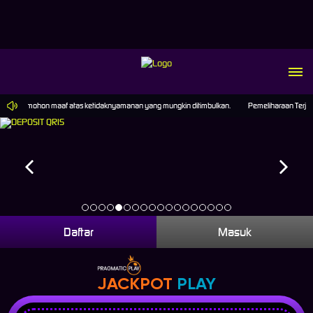
. Kami memohon maaf atas ketidaknyamanan yang mungkin ditimbulkan.
Pemeliharaan Terjadw
Daftar
Masuk
JACKPOT
PLAY