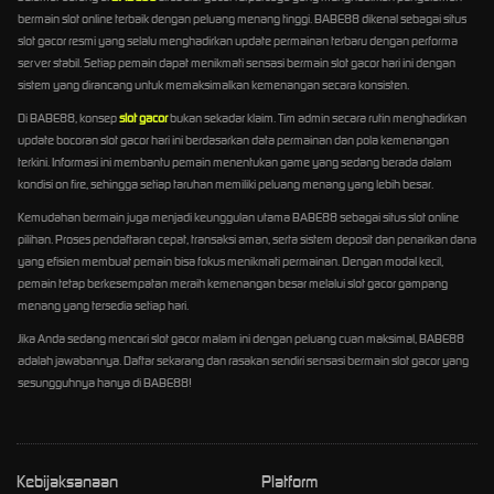
bermain slot online terbaik dengan peluang menang tinggi. BABE88 dikenal sebagai situs
slot gacor resmi yang selalu menghadirkan update permainan terbaru dengan performa
server stabil. Setiap pemain dapat menikmati sensasi bermain slot gacor hari ini dengan
sistem yang dirancang untuk memaksimalkan kemenangan secara konsisten.
Di BABE88, konsep
slot gacor
bukan sekadar klaim. Tim admin secara rutin menghadirkan
update bocoran slot gacor hari ini berdasarkan data permainan dan pola kemenangan
terkini. Informasi ini membantu pemain menentukan game yang sedang berada dalam
kondisi on fire, sehingga setiap taruhan memiliki peluang menang yang lebih besar.
Kemudahan bermain juga menjadi keunggulan utama BABE88 sebagai situs slot online
pilihan. Proses pendaftaran cepat, transaksi aman, serta sistem deposit dan penarikan dana
yang efisien membuat pemain bisa fokus menikmati permainan. Dengan modal kecil,
pemain tetap berkesempatan meraih kemenangan besar melalui slot gacor gampang
menang yang tersedia setiap hari.
Jika Anda sedang mencari slot gacor malam ini dengan peluang cuan maksimal, BABE88
adalah jawabannya. Daftar sekarang dan rasakan sendiri sensasi bermain slot gacor yang
sesungguhnya hanya di BABE88!
Kebijaksanaan
Platform