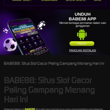
UNDUH
BABE88 APP
Nikmati berbagai permainan dalam satu
genggaman
UNDUH
PANDUAN INSTALASI
BABE88: Situs Slot Gacor Paling Gampang Menang Hari Ini
BABE88: Situs Slot Gacor
Paling Gampang Menang
Hari Ini
Selamat datang di
BABE88
situs slot gacor terpercaya yang menghadirkan pengalaman