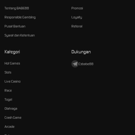
Tentang BABE88
Promosi
Responsible Gambling
Loyalty
Pusat Bantuan
Referral
Syarat dan Ketentuan
Kategori
Dukungan
Hot Games
Csbabe88
Slots
Live Casino
Race
Togel
Olahraga
Crash Game
Arcade