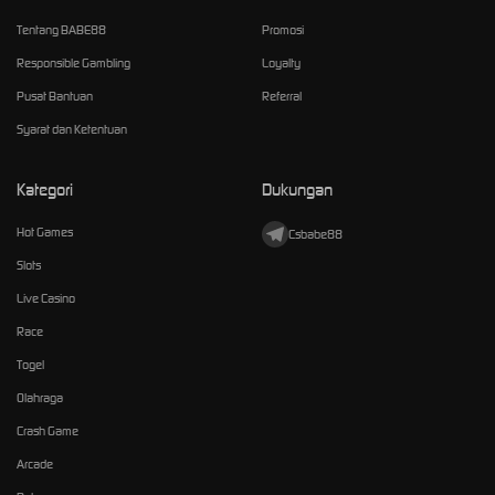
Tentang BABE88
Promosi
Responsible Gambling
Loyalty
Pusat Bantuan
Referral
Syarat dan Ketentuan
Kategori
Dukungan
Hot Games
Csbabe88
Slots
Live Casino
Race
Togel
Olahraga
Crash Game
Arcade