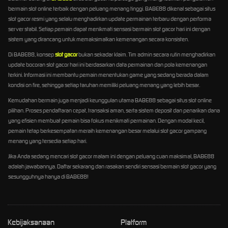
bermain slot online terbaik dengan peluang menang tinggi. BABE88 dikenal sebagai situs
slot gacor resmi yang selalu menghadirkan update permainan terbaru dengan performa
server stabil. Setiap pemain dapat menikmati sensasi bermain slot gacor hari ini dengan
sistem yang dirancang untuk memaksimalkan kemenangan secara konsisten.
Di BABE88, konsep
slot gacor
bukan sekadar klaim. Tim admin secara rutin menghadirkan
update bocoran slot gacor hari ini berdasarkan data permainan dan pola kemenangan
terkini. Informasi ini membantu pemain menentukan game yang sedang berada dalam
kondisi on fire, sehingga setiap taruhan memiliki peluang menang yang lebih besar.
Kemudahan bermain juga menjadi keunggulan utama BABE88 sebagai situs slot online
pilihan. Proses pendaftaran cepat, transaksi aman, serta sistem deposit dan penarikan dana
yang efisien membuat pemain bisa fokus menikmati permainan. Dengan modal kecil,
pemain tetap berkesempatan meraih kemenangan besar melalui slot gacor gampang
menang yang tersedia setiap hari.
Jika Anda sedang mencari slot gacor malam ini dengan peluang cuan maksimal, BABE88
adalah jawabannya. Daftar sekarang dan rasakan sendiri sensasi bermain slot gacor yang
sesungguhnya hanya di BABE88!
Kebijaksanaan
Platform