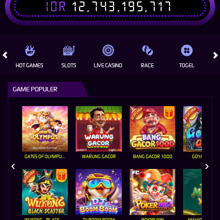
IDR
12,743,195,717
HOT GAMES
SLOTS
LIVE CASINO
RACE
TOGEL
OL
GAME POPULER
GATES OF OLYMPUS POP
WARUNG GACOR
BANG GACOR 1000
GOYANG GAI
WUKONG - BLACK SCATTER
DJ BOOM BOOM
POKER WIN
MAHJONG WAYS