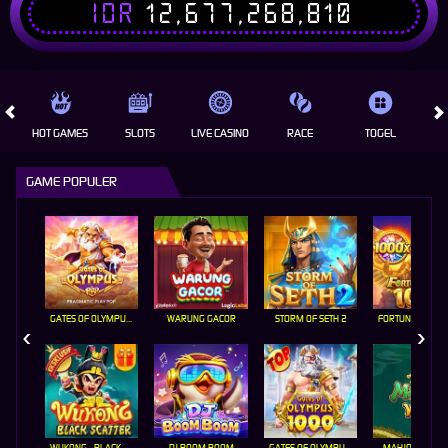
IDR
12,677,268,810
HOT GAMES
SLOTS
LIVE CASINO
RACE
TOGEL
OL
GAME POPULER
GATES OF OLYMPUS POP
WARUNG GACOR
STORM OF SETH 2
WUKONG - BLACK SCATTER
DJ BOOM BOOM
GATES OF OLYMPUS 1000
MAHJONG WAYS